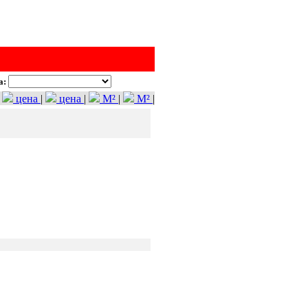
а:
цена
|
цена
|
M²
|
M²
|