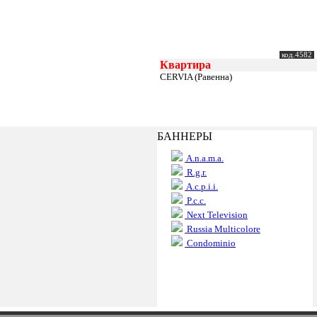
код.4582
Квартира
CERVIA (Равенна)
БАННЕРЫ
A.n.a.m.a.
R.g.r.
A.c.p.i.i.
P.c.c.
Next Television
Russia Multicolore
Condominio