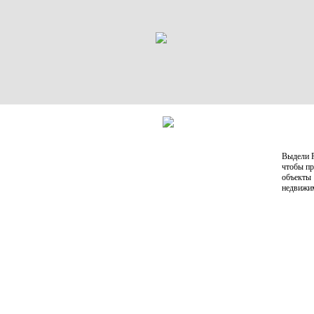
Выдели Р
чтобы пр
объекты
недвижи