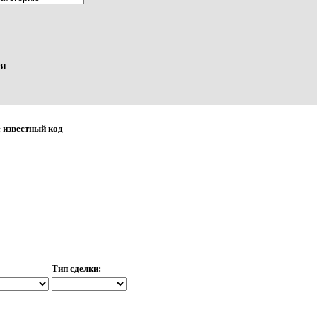
я
 известный код
Тип сделки: