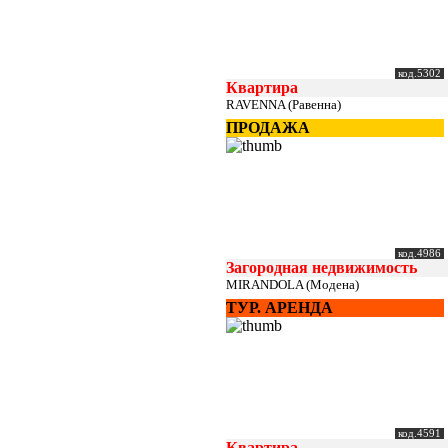
код.5302
Квартира
RAVENNA (Равенна)
ПРОДАЖА
код.4986
Загородная недвижимость
MIRANDOLA (Модена)
ТУР. АРЕНДА
код.4591
Квартира