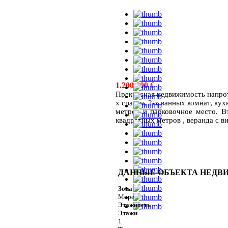
1.200.000
€
Прекрасная недвижимость напроти
х спален, 2-х ванных комнат, ку
метров и парковочное место. В
квадратных метров , веранда с в
ДАННЫЕ ОБЪЕКТА НЕД
Зона
Море
Этажность
Этажи
1