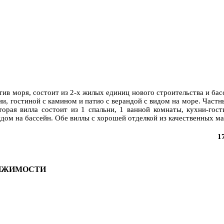
в моря, состоит из 2-х жилых единиц нового строительства и басс
хни, гостиной с камином и патио с верандой с видом на море. Час
торая вилла состоит из 1 спальни, 1 ванной комнаты, кухни-гос
идом на бассейн. Обе виллы с хорошей отделкой из качественных ма
1
ВИЖИМОСТИ