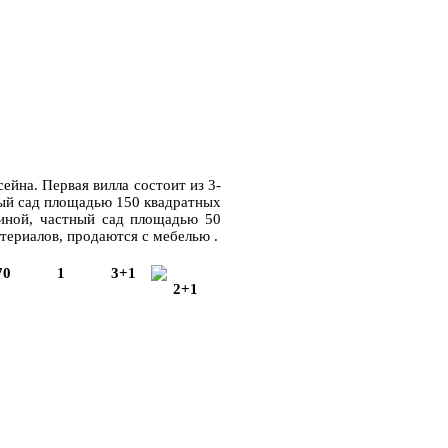
ейна. Первая вилла состоит из 3-
тный сад площадью 150 квадратных
тиной, частный сад площадью 50
териалов, продаются с мебелью .
70
1
3+1
2+1