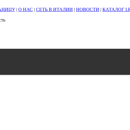
РАНИЦУ
|
О НАС
|
СЕТЬ В ИТАЛИИ
|
НОВОСТИ
|
КАТАЛОГ I.R
сть