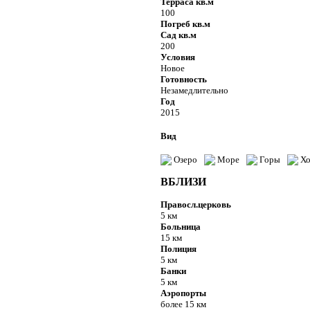
Терраса кв.м
100
Погреб кв.м
Сад кв.м
200
Условия
Новое
Готовность
Незамедлительно
Год
2015
Вид
Озеро
Море
Горы
Хо
ВБЛИЗИ
Правосл.церковь
5 км
Больница
15 км
Полиция
5 км
Банки
5 км
Аэропорты
более 15 км