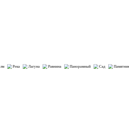
лм
Река
Лагуна
Равнина
Панорамный
Сад
Памятни